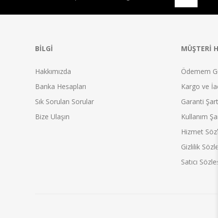
BILGI
MÜŞTERI H
Hakkımızda
Ödemem G
Banka Hesapları
Kargo ve İad
Sık Sorulan Sorular
Garanti Şart
Bize Ulaşın
Kullanım Şar
Hizmet Söz
Gizlilik Söz
Satıcı Sözl