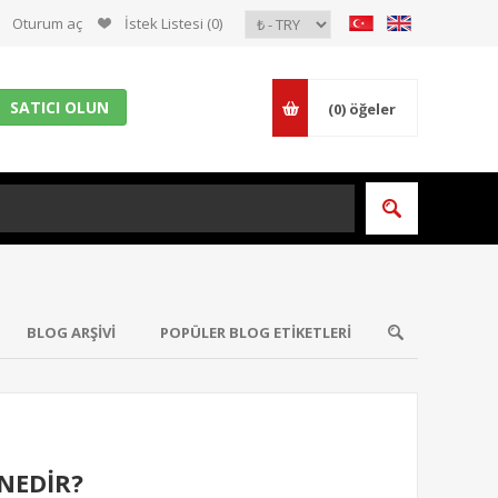
Oturum aç
İstek Listesi
(0)
SATICI OLUN
(0)
öğeler
BLOG ARŞIVI
POPÜLER BLOG ETIKETLERI
 NEDİR?