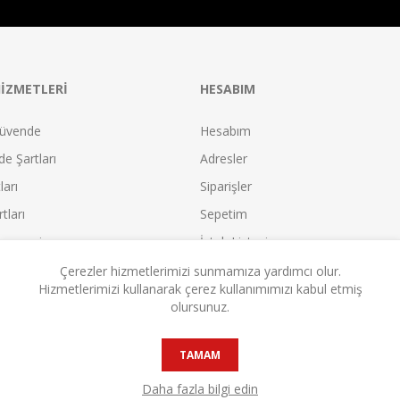
IZMETLERI
HESABIM
üvende
Hesabım
e Şartları
Adresler
ları
Siparişler
tları
Sepetim
leşmesi
İstek Listesi
leşmesi
Karşılaştır
Çerezler hizmetlerimizi sunmamıza yardımcı olur.
Hizmetlerimizi kullanarak çerez kullanımımızı kabul etmiş
eşmesi
Satıcı Olun!
olursunuz.
TAMAM
Daha fazla bilgi edin