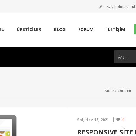
Kayıt olmak
EL
ÜRETİCİLER
BLOG
FORUM
İLETIŞIM
KATEGORILER
0
Sal, Haz 15, 2021
RESPONSIVE SİTE