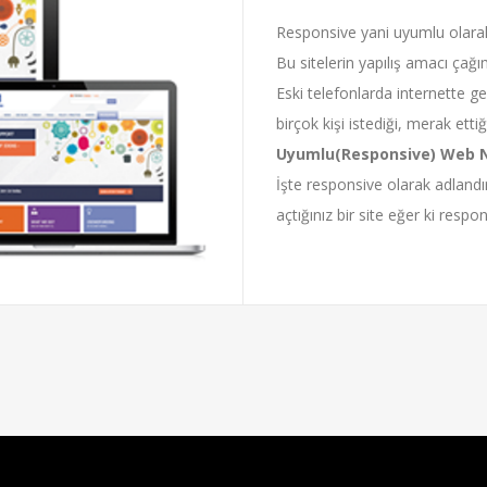
Responsive yani uyumlu olarak 
Bu sitelerin yapılış amacı çağım
Eski telefonlarda internette ge
birçok kişi istediği, merak ett
Uyumlu(Responsive) Web N
İşte responsive olarak adlandı
açtığınız bir site eğer ki respon