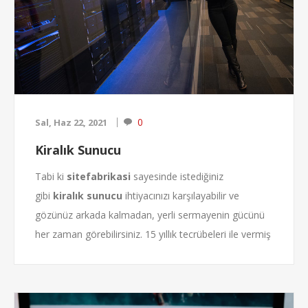
0
Sal, Haz 22, 2021
Kiralık Sunucu
Tabi ki
sitefabrikasi
sayesinde istediğiniz
gibi
kiralık sunucu
ihtiyacınızı karşılayabilir ve
gözünüz arkada kalmadan, yerli sermayenin gücünü
her zaman görebilirsiniz. 15 yıllık tecrübeleri ile vermiş
oldukları hizmetleri sayesinde, bugün her anlamda
işimizi rahat bir şekilde halletmemize olanak sağlıyor
olmaları nedeni ile artık iyi bir sunucuda sitenizi