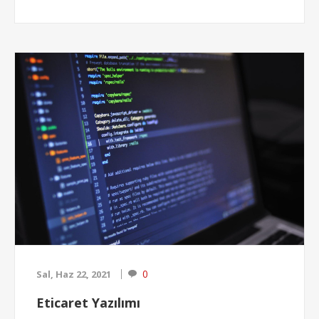
denmektedir.
Hosting
hizmeti bilgisayarlardan daha
güçlü olan
sunucu hizmetleri
dediğimiz makinalar
üzerinden sağlanmaktadır. Sunucular sürekli açık ve
günün her saati erişilebilir olması gerekmektedir.
Size gece 03:00' te bile bilgisayarınızdan
www.aweb.com.tr adresine girdiğinizde web sitesi
karşınıza geliyor...
0
Sal, Haz 22, 2021
Eticaret Yazılımı