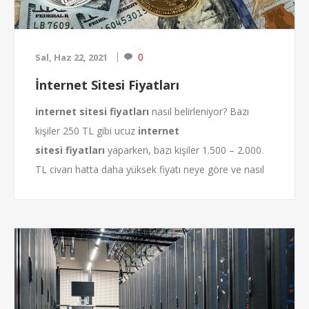
0
Sal, Haz 22, 2021
İnternet Sitesi Fiyatları
internet sitesi fiyatları
nasıl belirleniyor? Bazı
kişiler 250 TL gibi ucuz
internet
sitesi
fiyatları
yaparken, bazı kişiler 1.500 – 2.000
TL civarı hatta daha yüksek fiyatı neye göre ve nasıl
çekiyor?
Günümüzde hazır scriptler ile standart ve kaliteli web
siteleri kurmak mümkündür. O yüzden bir çok kaliteli
firma bu yöntemi kullanmaktadır. Hazır script olması
yapılan
internet sitesi fiyatları
sitenin kalitesiz
olduğu anlamına gelmez, bu büyük bir yanılgı haline
gelmiştir. Hazır script
internet...