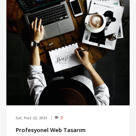
Responsive
tasarım, web sitesinin mobil ve tablet
cihazlardan girildiğinde site içindeki resim, yazı gibi
elementlerin ekran genişliğine göre yeniden
şekillendirilip ekrana tam oturması ile oluşmaktadır.
Genellikle desktop, tablet ve mobil versiyon olar...
0
Sal, Haz 22, 2021
Profesyonel Web Tasarım