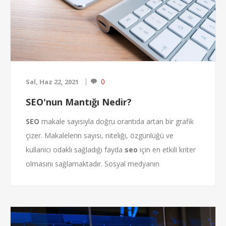
0
Sal, Haz 22, 2021
SEO'nun Mantığı Nedir?
SEO
makale sayısıyla doğru orantıda artan bir grafik
çizer. Makalelerin sayısı, niteliği, özgünlüğü ve
kullanıcı odaklı sağladığı fayda
seo
için en etkili kriter
olmasını sağlamaktadır. Sosyal medyanın
gelişmesiyle,
seo
’nun papucu yavaş yavaş dama
atılırken Google’ın son yaptığı hamleyle
beraber
seo
ve sosyal medya hala çekişmesini
sürdürmekte, en azından durum Google için hala