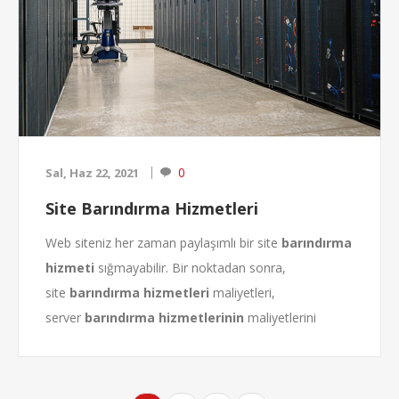
0
Sal, Haz 22, 2021
Site Barındırma Hizmetleri
Web siteniz her zaman paylaşımlı bir site
barındırma
hizmeti
sığmayabilir. Bir noktadan sonra,
site
barındırma hizmetleri
maliyetleri,
server
barındırma hizmetlerinin
maliyetlerini
geçebilir ve daha fazla
site barındırma
hizmeti
almak mantıklı olmayacak bir durum olabilir.
Bu durumlarda web sitesi sahipleri sunucu kiralamayı