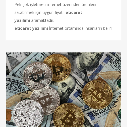
Pek çok işletmeci internet üzerinden ürünlerini
satabilmek için uygun fiyatlı
eticaret
yazılımı
aramaktadır.
eticaret yazılımı
İnternet ortamında insanların belirli
sistemler üzerinde ürünlerin alınıp satılmasıdır.
Kısacası e ticarete; ticaretin elektronik versiyonu
diyebiliriz.
eticaret yazılımı
web siteleri şu anda
dünya genelinde en iyisidir.
En iyi
eticaret yazılımı
konusunda uzman ekibimize
güvenmek konusunda hiç bir şüpheniz olmasın.
Mevcut olan firmanız üzerinden veya kuracağınız fir...