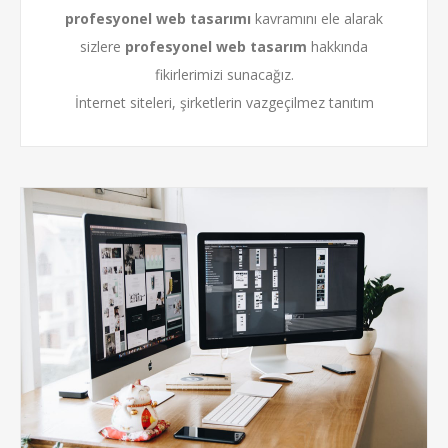
profesyonel web tasarımı
kavramını ele alarak
sizlere
profesyonel web tasarım
hakkında
fikirlerimizi sunacağız.
İnternet siteleri, şirketlerin vazgeçilmez tanıtım
unsurlarının başında gelir. Güncel düşünen, çağımızın
teknolojilerini takip eden kurumsal şirketler yazılım
teknolojilerinden üst düzeyde faydalanmak için belirli
bütçelerde yatırım yaparlar. Ortaya koymuş oldukları
sermayeden maksimum dönüş elde edebilmeyi
hedefliyorlar. Peki, satın aldıkları hizmet gerçekten
profesyonel mi? Yoksa ya...