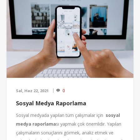
barındırmanın avantajlarını görebileceksiniz. Özellikle
sürekli veri koruması aktif olan
kiralık
sunucu
lar sayesinde, işinizi şansa bırakm...
0
Sal, Haz 22, 2021
Sosyal Medya Raporlama
Sosyal medyada yapılan tüm çalışmalar için
sosyal
medya raporlama
sı yapmak çok önemlidir. Yapılan
çalışmaların sonuçlarını görmek, analiz etmek ve