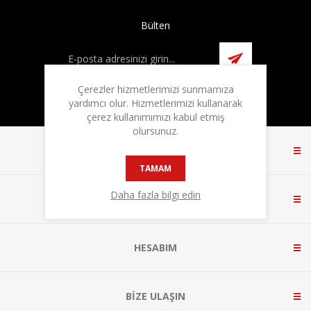
Bülten
Çerezler hizmetlerimizi sunmamıza
yardımcı olur. Hizmetlerimizi kullanarak
çerez kullanımımızı kabul etmiş
olursunuz.
BILGI
TAMAM
Daha fazla bilgi edin
MÜŞTERI HIZMETLERI
HESABIM
BIZE ULAŞIN