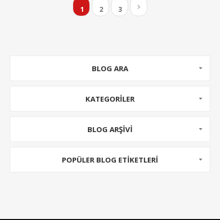
1
2
3
isterler ancak özellikle sunucu yönetimi konusunda
bilgisi olmayan kullanıcılar,
barındırma hizmelteri
ne
ayıracak bütçesi olmayan kullanıcılar ya da sunucu
yönetimine bütçe ...
BLOG ARA
KATEGORILER
BLOG ARŞIVI
POPÜLER BLOG ETIKETLERI