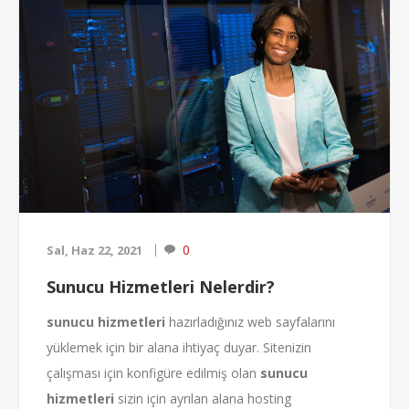
böyle. Büyük kurumların stratejileri ziyaretçiyi paralı
reklamlar veya arama motorlarından bulmak daha
sonra sosyal med...
0
Sal, Haz 22, 2021
Sunucu Hizmetleri Nelerdir?
sunucu hizmetleri
hazırladığınız web sayfalarını
yüklemek için bir alana ihtiyaç duyar. Sitenizin
çalışması için konfigüre edilmiş olan
sunucu
hizmetleri
sizin için ayrılan alana hosting