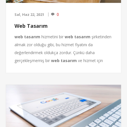
0
Sal, Haz 22, 2021
Web Tasarım
web tasarım
hizmetini bir
web tasarım
şirketinden
almak zor olduğu gibi, bu hizmet fiyatını da
değerlendirmek oldukça zordur. Çünkü daha
gerçekleşmemiş bir
web tasarım
ve hizmet için
ücret ödemeniz gerekecek. Bu konuda sıkça
karşılaştığımız soruları sizler için maddeler halinde
listeleyerek, açıklamalar yapmak istedik :
Peki bir
web tasarım
şirketi seçerken hangi kriterlere
dikkat etmelisiniz :
1. En önemlisi ve en başta olması gereken madde :
Referanslarını inceleyin ! Yani logoları değil...