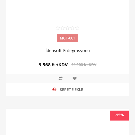
MGT-001
İdeasoft Entegrasyonu
9.568 ₺ +KDV
11.200 ₺ +KDV
SEPETE EKLE
-15%