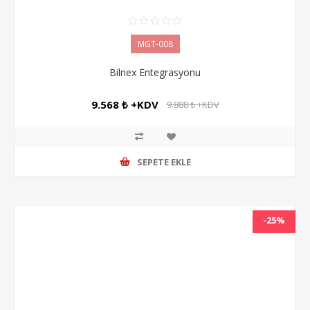
MGT-008
Bilnex Entegrasyonu
9.568 ₺ +KDV
9.888 ₺ +KDV
SEPETE EKLE
-25%