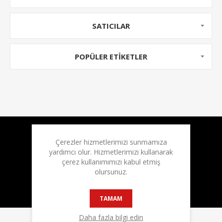
SATICILAR
POPÜLER ETIKETLER
Bülten
Çerezler hizmetlerimizi sunmamıza
yardımcı olur. Hizmetlerimizi kullanarak
çerez kullanımımızı kabul etmiş
olursunuz.
TAMAM
Daha fazla bilgi edin