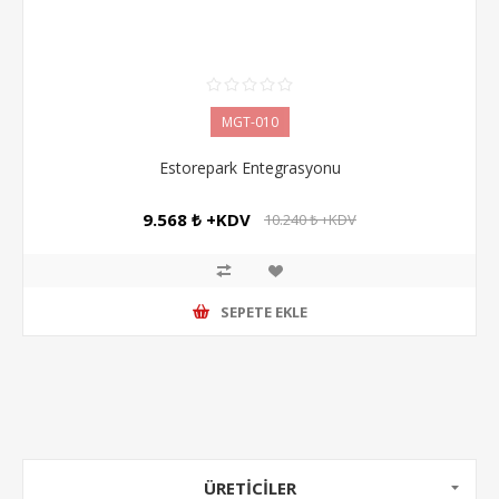
MGT-010
Estorepark Entegrasyonu
9.568 ₺ +KDV
10.240 ₺ +KDV
SEPETE EKLE
ÜRETICILER