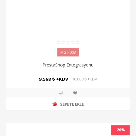
MGT-003
PrestaShop Entegrasyonu
9.568 ₺ +KDV
16.000 ₺ +KDV
SEPETE EKLE
-20%