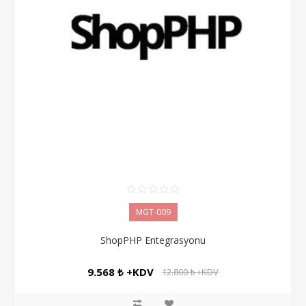
MGT-009
ShopPHP Entegrasyonu
9.568 ₺ +KDV
12.800 ₺ +KDV