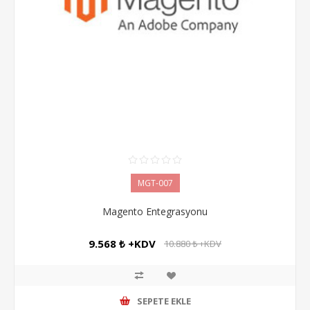
MGT-007
Magento Entegrasyonu
9.568 ₺ +KDV
10.880 ₺ +KDV
SEPETE EKLE