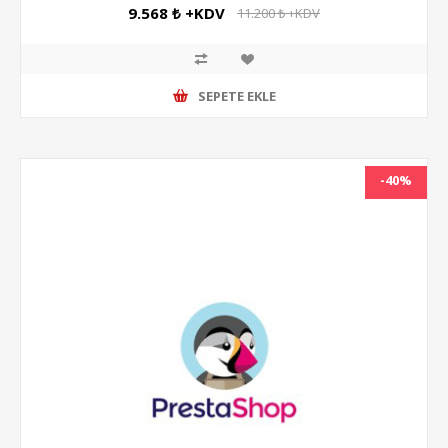
9.568 ₺ +KDV
11.200 ₺ +KDV
SEPETE EKLE
-40%