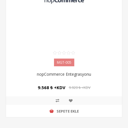
MGT-005
nopCommerce Entegrasyonu
9.568 ₺ +KDV
9.920 ₺ +KDV
SEPETE EKLE