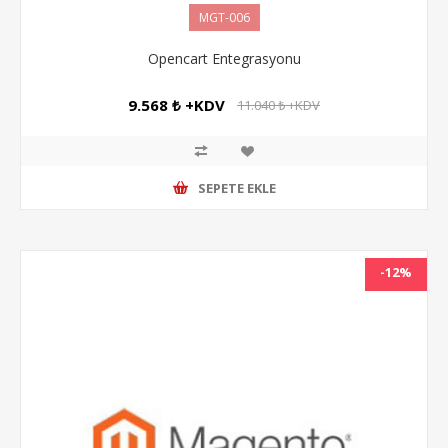
MGT-006
Opencart Entegrasyonu
9.568 ₺ +KDV
11.040 ₺ +KDV
SEPETE EKLE
-12%