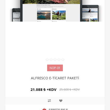
NOP-01
ALFRESCO E-TİCARET PAKETİ
21.088 ₺ +KDV
25.600 ₺ +KDV
SEPETE EKLE