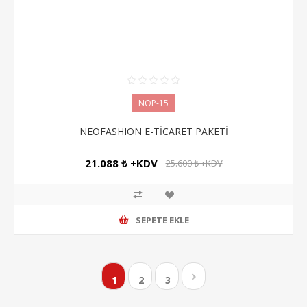
NOP-15
NEOFASHION E-TİCARET PAKETİ
21.088 ₺ +KDV
25.600 ₺ +KDV
SEPETE EKLE
1
2
3