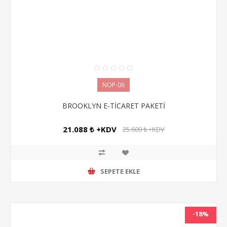
NOP-06
BROOKLYN E-TİCARET PAKETİ
21.088 ₺ +KDV
25.600 ₺ +KDV
SEPETE EKLE
-18%