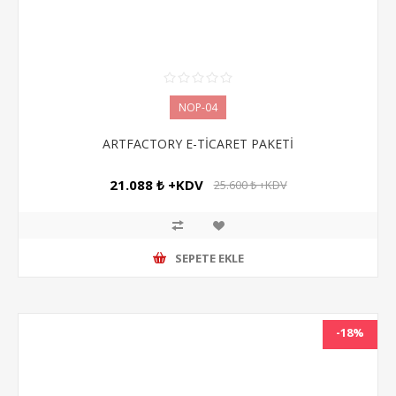
NOP-04
ARTFACTORY E-TİCARET PAKETİ
21.088 ₺ +KDV
25.600 ₺ +KDV
SEPETE EKLE
-18%