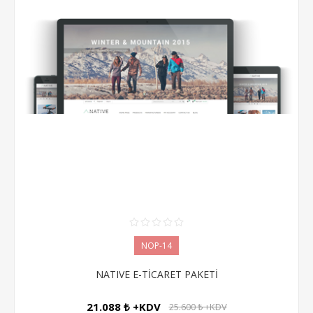
NOP-14
NATIVE E-TİCARET PAKETİ
21.088 ₺ +KDV
25.600 ₺ +KDV