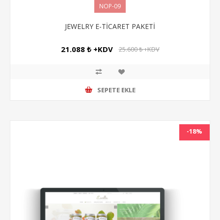
NOP-09
JEWELRY E-TİCARET PAKETİ
21.088 ₺ +KDV
25.600 ₺ +KDV
SEPETE EKLE
-18%