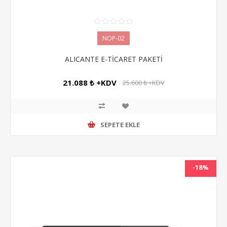
NOP-02
ALICANTE E-TİCARET PAKETİ
21.088 ₺ +KDV
25.600 ₺ +KDV
SEPETE EKLE
-18%