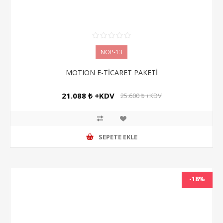
NOP-13
MOTION E-TİCARET PAKETİ
21.088 ₺ +KDV
25.600 ₺ +KDV
SEPETE EKLE
-18%