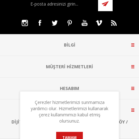
BILGI
MÜŞTERI HIZMETLERI
HESABIM
Çerezler hizmetlerimizi sunmamıza
yardımcı olur. Hizmetlerimizi kullanarak
BIZE ULAŞIN
çerez kullanımımızı kabul etmiş
olursunuz.
DIJITALPARK TEKNOKENT, A1 BLOK NO:3 ÇEKMEKÖY /
İSTANBUL
TAMAM