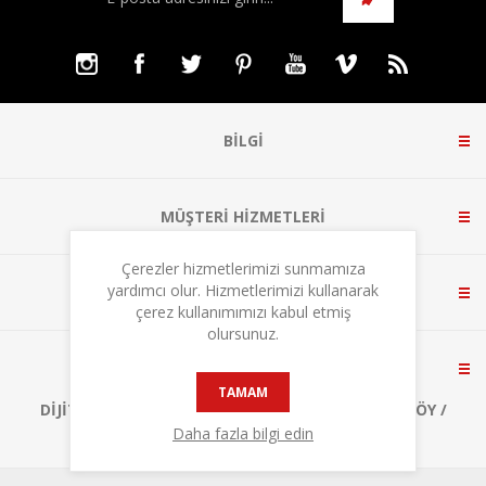
BILGI
MÜŞTERI HIZMETLERI
Çerezler hizmetlerimizi sunmamıza
yardımcı olur. Hizmetlerimizi kullanarak
HESABIM
çerez kullanımımızı kabul etmiş
olursunuz.
BIZE ULAŞIN
TAMAM
DIJITALPARK TEKNOKENT, A1 BLOK NO:3 ÇEKMEKÖY /
İSTANBUL
Daha fazla bilgi edin