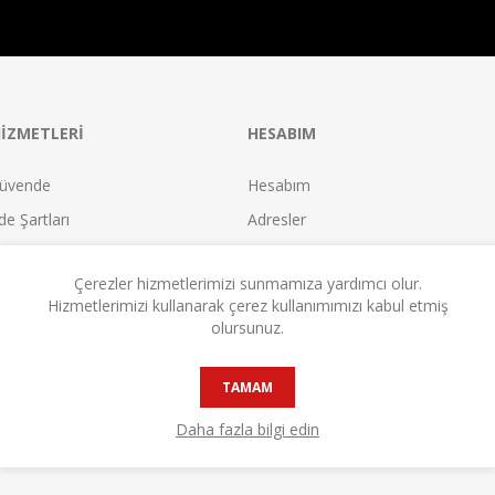
IZMETLERI
HESABIM
üvende
Hesabım
e Şartları
Adresler
ları
Siparişler
Çerezler hizmetlerimizi sunmamıza yardımcı olur.
tları
Sepetim
Hizmetlerimizi kullanarak çerez kullanımımızı kabul etmiş
leşmesi
İstek Listesi
olursunuz.
leşmesi
Karşılaştır
TAMAM
eşmesi
Satıcı Olun!
Daha fazla bilgi edin