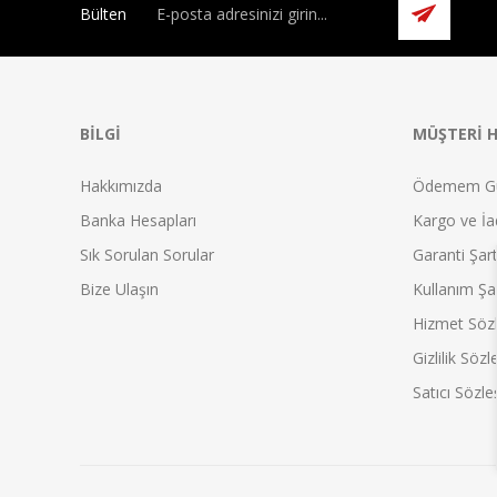
Bülten
BILGI
MÜŞTERI H
Hakkımızda
Ödemem G
Banka Hesapları
Kargo ve İad
Sık Sorulan Sorular
Garanti Şart
Bize Ulaşın
Kullanım Şar
Hizmet Söz
Gizlilik Söz
Satıcı Sözl