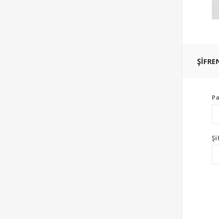
ŞIFRE
Pa
Şi