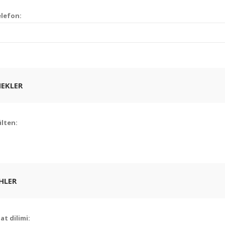
lefon:
EKLER
lten:
HLER
at dilimi: