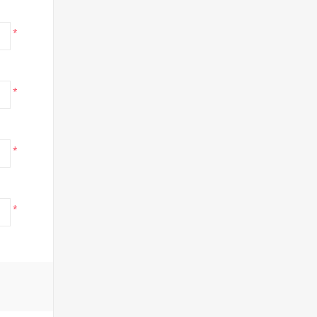
*
*
*
*