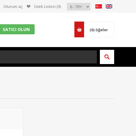
Oturum aç
İstek Listesi
(0)
SATICI OLUN
(0)
öğeler