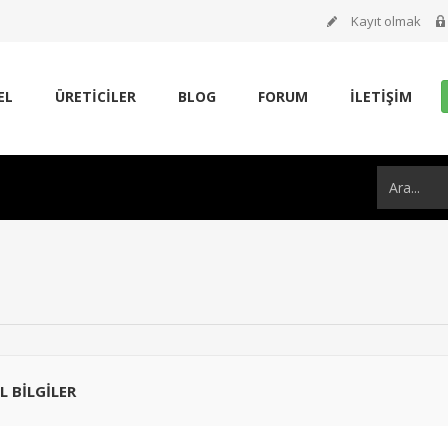
Kayıt olmak
EL
ÜRETİCİLER
BLOG
FORUM
İLETIŞIM
EL BILGILER