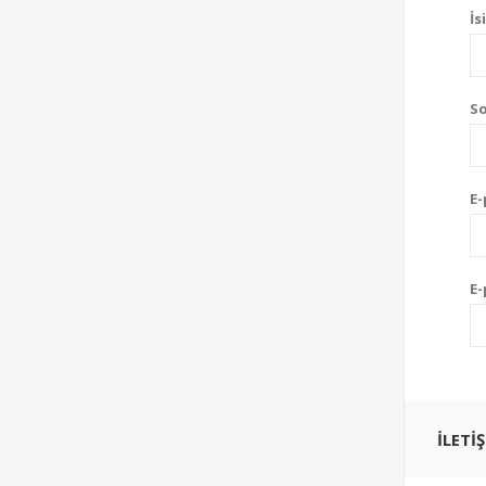
İs
So
E-
E-
İLETI