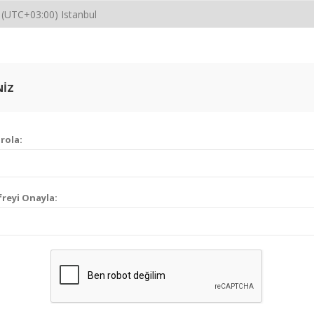
NIZ
rola:
freyi Onayla: