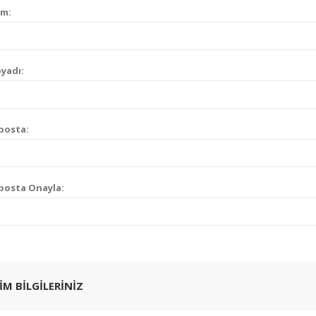
im:
yadı:
posta:
posta Onayla:
ŞIM BILGILERINIZ