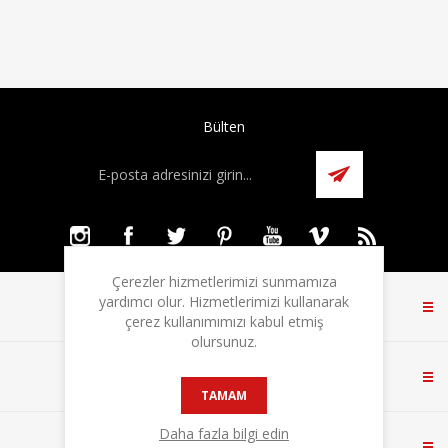
Bülten
Çerezler hizmetlerimizi sunmamıza
yardımcı olur. Hizmetlerimizi kullanarak
BILGI
çerez kullanımımızı kabul etmiş
olursunuz.
MÜŞTERI HIZMETLERI
TAMAM
Daha fazla bilgi edin
HESABIM