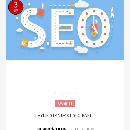
AWEB-11
3 AYLIK STANDART SEO PAKETİ
38.400 ₺ +KDV
76.800 ₺ +KDV