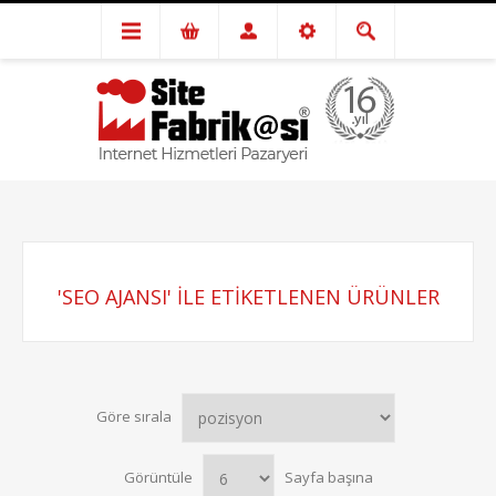
'SEO AJANSI' ILE ETIKETLENEN ÜRÜNLER
Göre sırala
Görüntüle
Sayfa başına